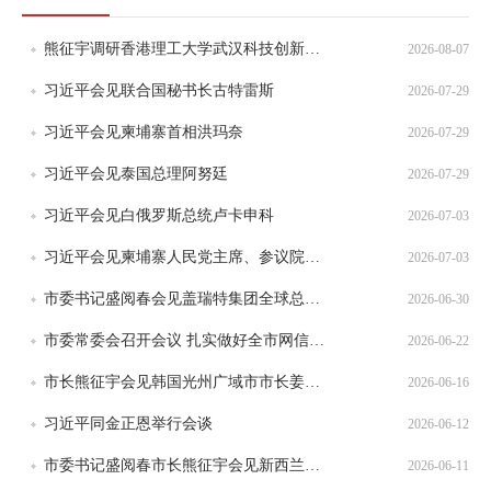
熊征宇调研香港理工大学武汉科技创新研究院 持续深化汉港科技创新合作 为加快建设武汉区域科技创新中心注入新动能
2026-08-07
习近平会见联合国秘书长古特雷斯
2026-07-29
习近平会见柬埔寨首相洪玛奈
2026-07-29
习近平会见泰国总理阿努廷
2026-07-29
习近平会见白俄罗斯总统卢卡申科
2026-07-03
习近平会见柬埔寨人民党主席、参议院主席洪森
2026-07-03
市委书记盛阅春会见盖瑞特集团全球总裁兼首席执行官芮博廉
2026-06-30
市委常委会召开会议 扎实做好全市网信和外事工作 为高质量发展提供有力支撑
2026-06-22
市长熊征宇会见韩国光州广域市市长姜琪正
2026-06-16
习近平同金正恩举行会谈
2026-06-12
市委书记盛阅春市长熊征宇会见新西兰克赖斯特彻奇市市长菲尔·梅杰
2026-06-11