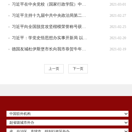
习近平在中央党校（国家行政学院）中青年干部培训班开班式上发表重要讲话
2021-03-01
习近平主持十九届中共中央政治局第二十八次集体学习
2021-02-27
习近平向全国脱贫攻坚楷模荣誉称号获得者等颁奖并发表重要讲话
2021-02-25
习近平：学党史悟思想办实事开新局 以优异成绩迎接建党一百周年
2021-02-20
德国友城杜伊斯堡市长向我市恭贺牛年新春
2021-02-19
上一页
下一页
中国驻外机构
副省级城市外办
省、自治区、直辖市、特别行政区外办