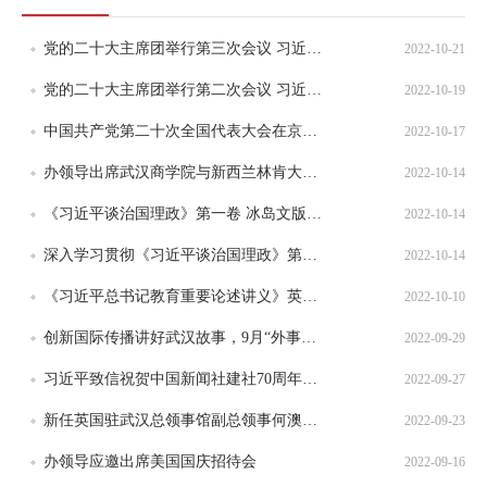
党的二十大主席团举行第三次会议 习近平主持会议
2022-10-21
党的二十大主席团举行第二次会议 习近平主持会议
2022-10-19
中国共产党第二十次全国代表大会在京开幕 习近平代表第十九届中央委员会向大会作报告
2022-10-17
办领导出席武汉商学院与新西兰林肯大学友好交流学习项目结业典礼
2022-10-14
《习近平谈治国理政》第一卷 冰岛文版首发式在雷克雅未克举行
2022-10-14
深入学习贯彻《习近平谈治国理政》第四卷 10月外事课堂开讲“习近平总书记高质量发展思想与实践”
2022-10-14
《习近平总书记教育重要论述讲义》英文版出版发行
2022-10-10
创新国际传播讲好武汉故事，9月“外事课堂”开讲战略传播理论创新与实践路径
2022-09-29
习近平致信祝贺中国新闻社建社70周年强调创新国际传播话语体系提高国际传播能力增强报道亲和力和实效性
2022-09-27
新任英国驻武汉总领事馆副总领事何澳莉一行拜访市外办
2022-09-23
办领导应邀出席美国国庆招待会
2022-09-16