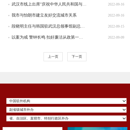
武汉市线上出席“庆祝中华人民共和国与乌干达共和国建交60周年线上研讨会”
2022-09-16
我市与怡朗市建立友好交流城市关系
2022-09-16
段晓明主任与韩国驻武汉总领事馆副总领事安荣基举行工作会谈
2022-09-15
以案为戒 警钟长鸣 扣好廉洁从政第一粒扣子—市委外办举办年轻干部职工集体廉政谈话会
2022-09-09
上一页
下一页
中国驻外机构
副省级城市外办
省、自治区、直辖市、特别行政区外办