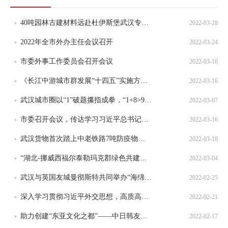
40吨园林古建材料远赴杜伊斯堡武汉专家线上指导德国“武汉园”翻新
2022-03-28
2022年全市外办主任会议召开
2022-03-24
市委外事工作委员会召开会议
2022-03-16
《长江中游城市群发展“十四五”实施方案》明确目标2025年，长江中游城市群协同发展取得实质性进展 2025年，武汉都市圈同城化取得实质性突破
2022-03-16
武汉城市圈以“1”破题攥指成拳，“1+8>9”化学反应正在发生
2022-03-07
市委召开会议，传达学习习近平总书记重要讲话和全国两会精神
2022-03-16
武汉货物首次踏上中老铁路7吨防疫物资运往万象
2022-03-10
“湖北-挪威西福尔泰勒玛克郡绿色共建友好合作视频会议”成功举办
2022-03-04
武汉与英国友城曼彻斯特共同举办“海绵城市数字化”线上研讨会
2022-02-25
深入学习贯彻习近平外交思想，高质高效做好地方外事工作——《习近平外交思想与新时代中国外交》专题课在市委外办开讲
2022-02-21
助力创建“东亚文化之都”——中日韩友人游黄鹤楼共度元宵
2022-02-17