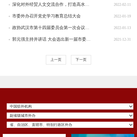
深化对外经贸人文交流合作，打造高水平开放内陆“新沿海”！省委外事工作委员会召开会议
2022-02-11
市委外办召开党史学习教育总结大会
2022-01-19
政协武汉市第十四届委员会第一次会议第二次全体会议举行郭元强到会听取大会发言 杨智李义龙出席
2022-01-13
郭元强主持并讲话 大会选出新一届市委和市纪委并通过两项决议中国共产党武汉市第十四次代表大会胜利闭幕
2021-12-31
上一页
下一页
中国驻外机构
副省级城市外办
省、自治区、直辖市、特别行政区外办