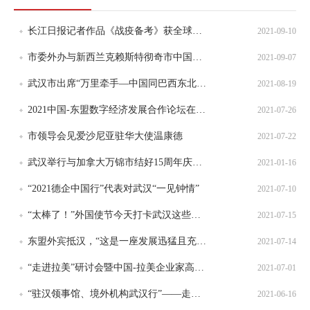
长江日报记者作品《战疫备考》获全球摄影大奖
2021-09-10
市委外办与新西兰克赖斯特彻奇市中国友好城市委员会召开视频会议
2021-09-07
武汉市出席“万里牵手—中国同巴西东北部地方交往云端对话会”
2021-08-19
2021中国-东盟数字经济发展合作论坛在我市成功举办
2021-07-26
市领导会见爱沙尼亚驻华大使温康德
2021-07-22
武汉举行与加拿大万锦市结好15周年庆祝活动
2021-01-16
“2021德企中国行”代表对武汉“一见钟情”
2021-07-10
“太棒了！”外国使节今天打卡武汉这些地方，忍不住连连惊叹
2021-07-15
东盟外宾抵汉，“这是一座发展迅猛且充满活力的城市”
2021-07-14
“走进拉美”研讨会暨中国-拉美企业家高峰会推介会在武汉举办
2021-07-01
“驻汉领事馆、境外机构武汉行”——走近汉阳活动圆满成功
2021-06-16