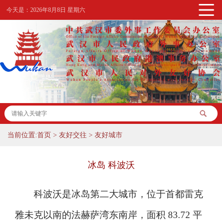
今天是：
2026年8月8日 星期六
当前位置:
首页
>
友好交往
>
友好城市
冰岛 科波沃
科波沃是冰岛第二大城市，位于首都雷克
雅未克以南的法赫萨湾东南岸，面积 83.72 平