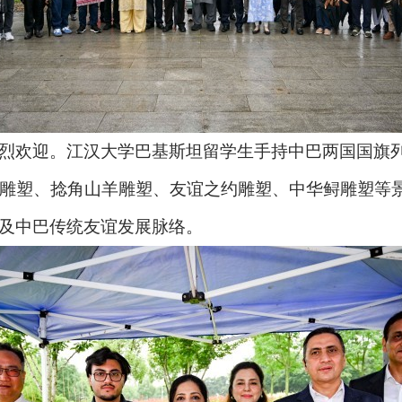
烈欢迎。江汉大学巴基斯坦留学生手持中巴两国国旗
动雕塑、捻角山羊雕塑、友谊之约雕塑、中华鲟雕塑等
及中巴传统友谊发展脉络。